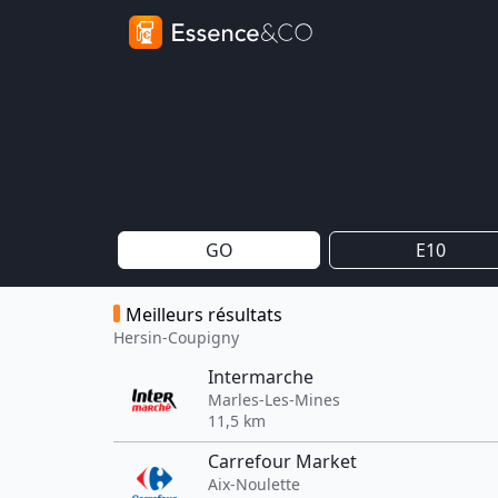
GO
E10
Meilleurs résultats
Hersin-Coupigny
Intermarche
Marles-Les-Mines
11,5 km
Carrefour Market
Aix-Noulette