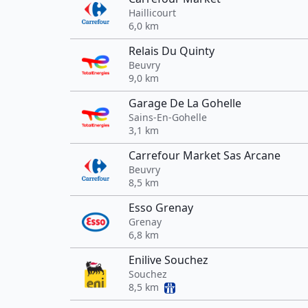
Haillicourt
6,0 km
Relais Du Quinty
Beuvry
9,0 km
Garage De La Gohelle
Sains-En-Gohelle
3,1 km
Carrefour Market Sas Arcane
Beuvry
8,5 km
Esso Grenay
Grenay
6,8 km
Enilive Souchez
Souchez
8,5 km