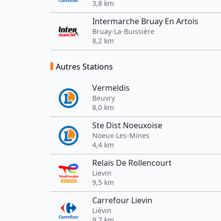
3,8 km
Intermarche Bruay En Artois
Bruay-La-Buissière
8,2 km
Autres Stations
Vermeldis
Beuvry
8,0 km
Ste Dist Noeuxoise
Noeux-Les-Mines
4,4 km
Relais De Rollencourt
Lievin
9,5 km
Carrefour Lievin
Liévin
9,7 km