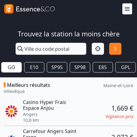
Trouvez la station la moins chère
GO
E10
SP95
SP98
E85
GPL
Meilleurs résultats
Maine-et-Loire
Villevêque
Casino Hyper Frais
1,669 €
Espace Anjou
Angers
Vigilance prix
10,8 km
Carrefour Angers Saint