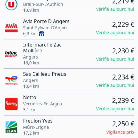
2,219 €
Brain-Sur-L'Authion
Vérifié aujourd'hui
10,9 km
Avia Porte D Angers
2,229 €
Saint-Sylvain-D'Anjou
Vérifié aujourd'hui
6,3 km
Intermarche Zac
2,230 €
Mollière
Angers
Vérifié aujourd'hui
16,0 km
Sas Cailleau Pneus
2,234 €
Angers
Vérifié aujourd'hui
10,4 km
Netto
2,239 €
Verrières-En-Anjou
Vérifié aujourd'hui
3,1 km
Freulon Yves
2,250 €
Mûrs-Erigné
Vigilance prix
17,2 km