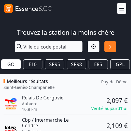
Trouvez la station la moins chère
GO
E10
SP95
SP98
E85
GPL
Meilleurs résultats
Puy-de-Dôme
Saint-Genès-Champanelle
Relais De Gergovie
2,097 €
Aubiere
Vérifié aujourd'hui
10,8 km
Cbp / Intermarche Le
2,109 €
Cendre