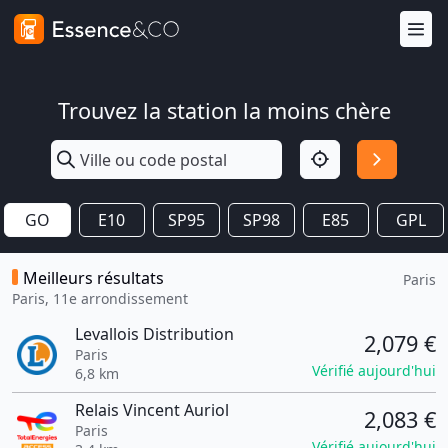
Trouvez la station la moins chère
GO
E10
SP95
SP98
E85
GPL
Meilleurs résultats
Paris
Paris, 11e arrondissement
Levallois Distribution
2,079 €
Paris
Vérifié aujourd'hui
6,8 km
Relais Vincent Auriol
2,083 €
Paris
Vérifié aujourd'hui