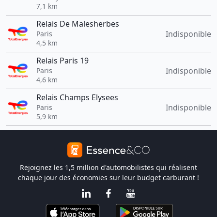
7,1 km
Relais De Malesherbes
Indisponible
Paris
4,5 km
Relais Paris 19
Indisponible
Paris
4,6 km
Relais Champs Elysees
Indisponible
Paris
5,9 km
Rejoignez les 1,5 million d'automobilistes qui réalisent
chaque jour des économies sur leur budget carburant !