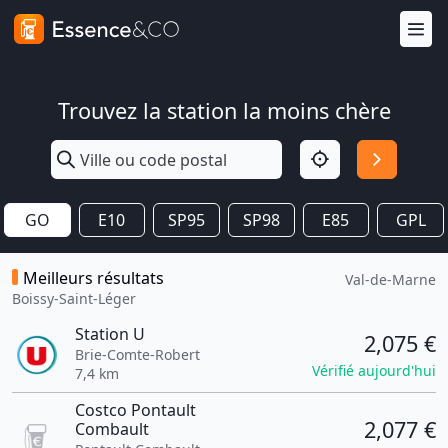
Trouvez la station la moins chère
GO
E10
SP95
SP98
E85
GPL
Meilleurs résultats
Val-de-Marne
Boissy-Saint-Léger
Station U
2,075 €
Brie-Comte-Robert
Vérifié aujourd'hui
7,4 km
Costco Pontault
2,077 €
Combault