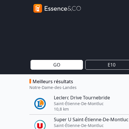
GO
E10
Meilleurs résultats
Notre-Dame-des-Landes
Leclerc Drive Tournebride
Saint-Étienne-De-Montluc
10,8 km
Super U Saint-Étienne-De-Montluc
Saint-Étienne-De-Montluc