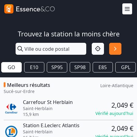
Trouvez la station la moins chère
GO
E10
SP95
SP98
E85
GPL
Meilleurs résultats
Loire-Atlantique
Sucé-sur-Erdre
Carrefour St Herblain
2,049 €
Saint-Herblain
Vérifié aujourd'hui
15,9 km
Station E.Leclerc Atlantis
2,049 €
Saint-Herblain
Vérifié aujourd'hui