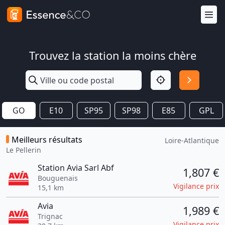
Trouvez la station la moins chère
GO
E10
SP95
SP98
E85
GPL
Meilleurs résultats
Loire-Atlantique
Le Pellerin
Station Avia Sarl Abf
1,807 €
Bouguenais
Vigilance prix
15,1 km
Avia
1,989 €
Trignac
Vigilance prix