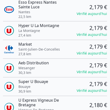
Esso Express Nantes
2,179 €
Sainte Luce
Nantes
Vérifié aujourd'hui
22,5 km
Hyper U La Montagne
2,179 €
La Montagne
Vérifié aujourd'hui
27,4 km
Market
2,179 €
Saint-Julien-De-Concelles
Vérifié aujourd'hui
27,8 km
Aeb Distribution
2,179 €
Mesanger
Vérifié aujourd'hui
30,3 km
Super U Bouaye
2,179 €
Bouaye
Vérifié aujourd'hui
30,9 km
U Express Vigneux De
2,180 €
Bretagne
Vigneux-De-Bretagne