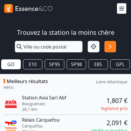
Trouvez la station la moins chère
GO
E10
SP95
SP98
E85
GPL
Meilleurs résultats
Loire-Atlantique
Héric
Station Avia Sarl Abf
1,807 €
Bouguenais
Vigilance prix
28,1 km
Relais Carquefou
2,091 €
Carquefou
Vérifié aujourd'hui