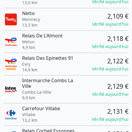
Vérifié aujourd'hui
13,0 km
Netto
2,109 €
Mennecy
Vérifié aujourd'hui
13,3 km
Relais De L'Almont
2,118 €
Melun
Vérifié aujourd'hui
4,9 km
Relais Des Epinettes 91
2,122 €
Evry
Vérifié aujourd'hui
14,9 km
Intermarche Combs La
2,129 €
Ville
Combs-La-Ville
Vérifié aujourd'hui
9,9 km
Carrefour Villabe
2,131 €
Villabe
Vérifié aujourd'hui
13,2 km
Relais Corbeil Essonnes