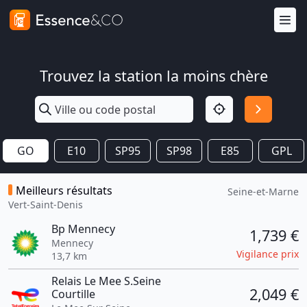
Trouvez la station la moins chère
GO
E10
SP95
SP98
E85
GPL
Meilleurs résultats
Seine-et-Marne
Vert-Saint-Denis
Bp Mennecy
1,739 €
Mennecy
Vigilance prix
13,7 km
Relais Le Mee S.Seine
2,049 €
Courtille