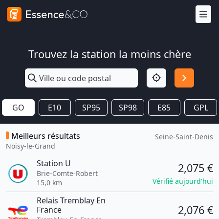
Trouvez la station la moins chère
GO
E10
SP95
SP98
E85
GPL
Meilleurs résultats
Seine-Saint-Denis
Noisy-le-Grand
Station U
2,075 €
Brie-Comte-Robert
Vérifié aujourd'hui
15,0 km
Relais Tremblay En
2,076 €
France